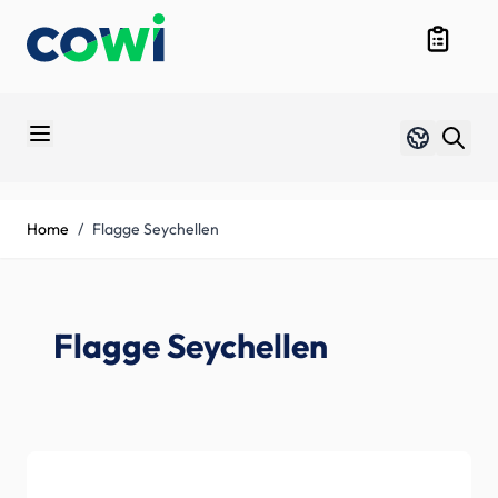
Skip to Content
Produktüb
Sprache
Duits
Home
/
Flagge Seychellen
Flagge Seychellen