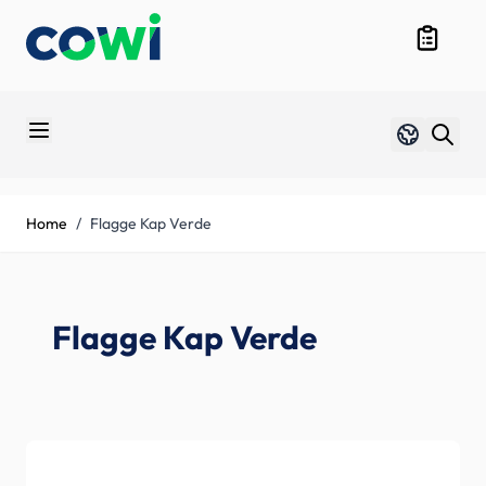
Skip to Content
Produktüb
Sprache
Duits
Home
/
Flagge Kap Verde
Flagge Kap Verde