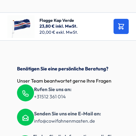
Flagge Kap Verde
23,80 €
inkl. MwSt.
In den
20,00 €
exkl. MwSt.
Benötigen Sie eine persönliche Beratung?
Unser Team beantwortet gerne Ihre Fragen
Rufen Sie uns an:
+31512 361 014
Senden Sie uns eine E-Mail an:
info@cowifahnenmasten.de