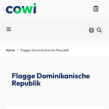
Skip to Content
Produktüb
Sprache
Duits
Home
/
Flagge Dominikanische Republik
Flagge Dominikanische
Republik